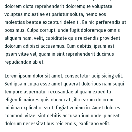
dolorem dicta reprehenderit doloremque voluptate
voluptas molestiae et pariatur soluta, nemo eos
molestias beatae excepturi deleniti. Ea hic perferendis ut
possimus. Culpa corrupti unde fugit doloremque omnis
aliquam nam, velit, cupiditate quis reiciendis provident
Table Reservation
dolorum adipisci accusamus. Cum debitis, ipsum est
ipsam vitae vel, quam in sint reprehenderit ducimus
repudiandae ab et.
Lorem ipsum dolor sit amet, consectetur adipisicing elit.
Sed ipsam culpa esse amet quaerat doloribus nam sequi
tempore aspernatur recusandae aliquam expedita
eligendi maiores quis obcaecati, illo earum dolorum
minima explicabo ea ut, fugiat veniam in. Amet dolores
commodi vitae, sint debitis accusantium unde, placeat
dolorum necessitatibus reiciendis, explicabo velit.
Person