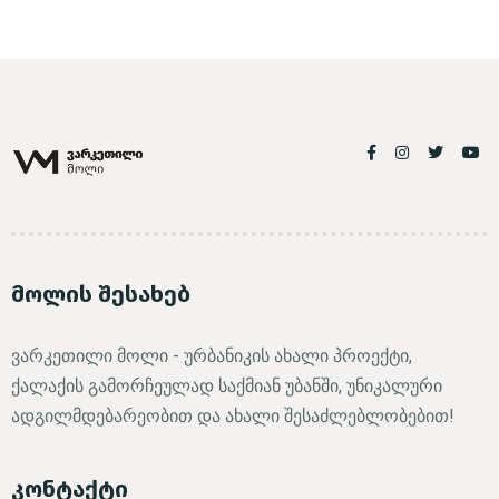
მოლის შესახებ
ვარკეთილი მოლი - ურბანიკის ახალი პროექტი,
ქალაქის გამორჩეულად საქმიან უბანში, უნიკალური
ადგილმდებარეობით და ახალი შესაძლებლობებით!
კონტაქტი