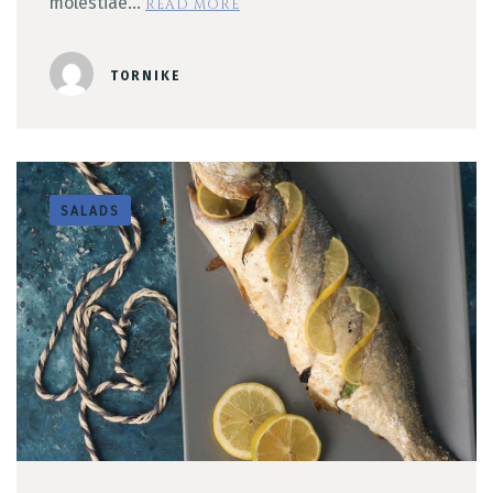
molestiae…
READ MORE
TORNIKE
SALADS
Table Reservation