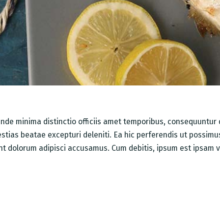
. Unde minima distinctio officiis amet temporibus, consequuntu
stias beatae excepturi deleniti. Ea hic perferendis ut possim
dent dolorum adipisci accusamus. Cum debitis, ipsum est ipsam v