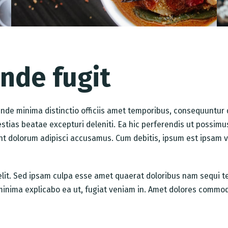
unde fugit
. Unde minima distinctio officiis amet temporibus, consequuntu
stias beatae excepturi deleniti. Ea hic perferendis ut possim
dent dolorum adipisci accusamus. Cum debitis, ipsum est ipsam v
Table Reservation
 elit. Sed ipsam culpa esse amet quaerat doloribus nam sequi
minima explicabo ea ut, fugiat veniam in. Amet dolores commodi