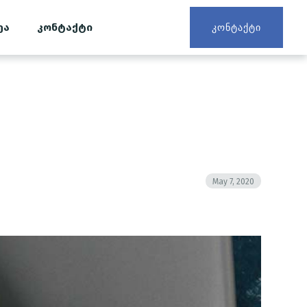
ეა
კონტაქტი
ᲙᲝᲜᲢᲐᲥᲢᲘ
May 7, 2020