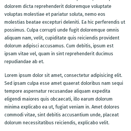
dolorem dicta reprehenderit doloremque voluptate
voluptas molestiae et pariatur soluta, nemo eos
molestias beatae excepturi deleniti. Ea hic perferendis ut
possimus. Culpa corrupti unde fugit doloremque omnis
aliquam nam, velit, cupiditate quis reiciendis provident
Table Reservation
dolorum adipisci accusamus. Cum debitis, ipsum est
ipsam vitae vel, quam in sint reprehenderit ducimus
repudiandae ab et.
Lorem ipsum dolor sit amet, consectetur adipisicing elit.
Sed ipsam culpa esse amet quaerat doloribus nam sequi
tempore aspernatur recusandae aliquam expedita
eligendi maiores quis obcaecati, illo earum dolorum
minima explicabo ea ut, fugiat veniam in. Amet dolores
commodi vitae, sint debitis accusantium unde, placeat
dolorum necessitatibus reiciendis, explicabo velit.
Person