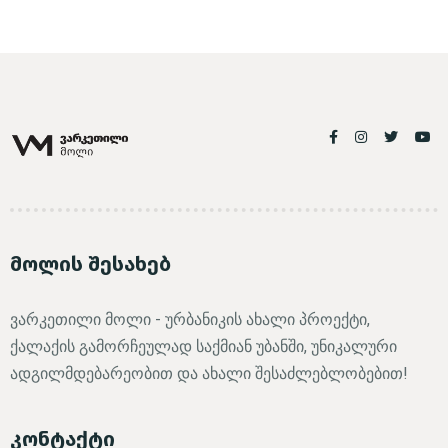
მოლის შესახებ
ვარკეთილი მოლი - ურბანიკის ახალი პროექტი,
ქალაქის გამორჩეულად საქმიან უბანში, უნიკალური
ადგილმდებარეობით და ახალი შესაძლებლობებით!
კონტაქტი