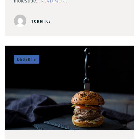
molestiae…
READ MORE
TORNIKE
DESERTS