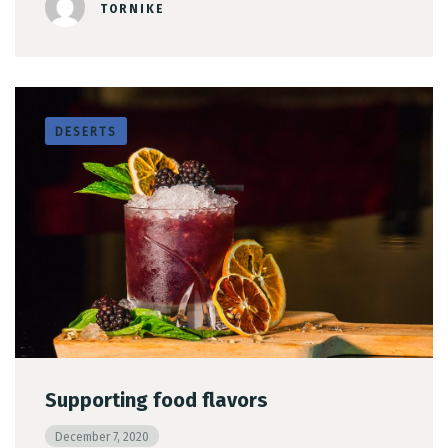
TORNIKE
DESERTS
Time
RESERVE A TABLE
Supporting food flavors
December 7, 2020